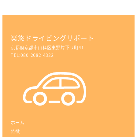
し，生存する個人に関する情報であって，当該情報に含まれる氏名，
生年月日，住所，電話番号，連絡先その他の記述等により特定の個人
を識別できる情報及び容貌，指紋，声紋にかかるデータ，及び健康保
険証の保険者番号などの当該情報単体から特定の個人を識別できる情
報（個人識別情報）を指します。
楽悠ドライビングサポート
第2条（個人情報の収集方法）
京都府京都市山科区東野片下リ町41
TEL:080-2682-4322
当方は，ユーザーが利用登録をする際に氏名，生年月日，住所，電話
番号，メールアドレス，銀行口座番号，運転免許証番号などの個人情
報をお尋ねすることがあります。また，ユーザーと提携先などとの間
でなされたユーザーの個人情報を含む取引記録や決済に関する情報を,
当方の提携先（情報提供元，広告主，広告配信先などを含みます。以
下，｢提携先｣といいます。）などから収集することがあります。
第3条（個人情報を収集・利用する目的）
当方が個人情報を収集・利用する目的は，以下のとおりです。
ホーム
特徴
当方サービスの提供・運営のため ユーザーからのお問い合わせに回答