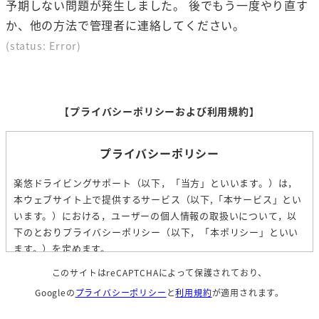
予期しない問題が発生しました。 後でもう一度やり直す
表
表
表
か、他の方法で管理者に連絡してください。
示
示
示
(status: Error)
さ
さ
さ
れ
れ
れ
て
て
て
【プライバシーポリシーおよび利用規約】
い
い
い
る
る
る
プライバシーポリシー
画
画
画
面
面
面
楽悠ドライビングサポート（以下，「当方」といいます。）は，
で
で
で
本ウェブサイト上で提供するサービス（以下,「本サービス」とい
す
す
す
います。）における，ユーザーの個人情報の取扱いについて，以
下のとおりプライバシーポリシー（以下，「本ポリシー」といい
。
。
。
ます。）を定めます。
このサイトはreCAPTCHAによって保護されており、
第1条（個人情報）
Googleの
プライバシーポリシー
と
利用規約
が適用されます。
「個人情報」とは，個人情報保護法にいう「個人情報」を指すものと